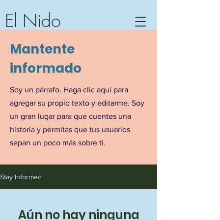
El Nido
Centro de Comunidad...Centro
Mantente
Comunitario
informado
Barra de Potosí, Guerrero,
México
Soy un párrafo. Haga clic aquí para
agregar su propio texto y editarme. Soy
un gran lugar para que cuentes una
historia y permitas que tus usuarios
sepan un poco más sobre ti.
Stay Informed
Aún no hay ninguna