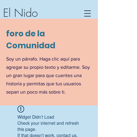
El Nido
Centro de Comunidad...Centro
foro de la
Comunitario
Barra de Potosí, Guerrero,
Comunidad
México
Soy un párrafo. Haga clic aquí para
agregar su propio texto y editarme. Soy
un gran lugar para que cuentes una
historia y permitas que tus usuarios
sepan un poco más sobre ti.
Widget Didn’t Load
Check your internet and refresh
this page.
If that doesn’t work, contact us.