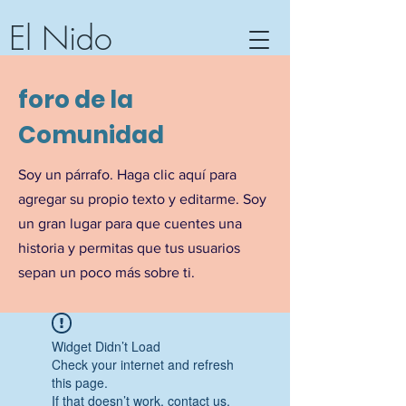
El Nido
Centro de Comunidad...Centro
foro de la
Comunitario
Barra de Potosí, Guerrero,
Comunidad
México
Soy un párrafo. Haga clic aquí para
agregar su propio texto y editarme. Soy
un gran lugar para que cuentes una
historia y permitas que tus usuarios
sepan un poco más sobre ti.
Widget Didn’t Load
Check your internet and refresh
this page.
If that doesn’t work, contact us.